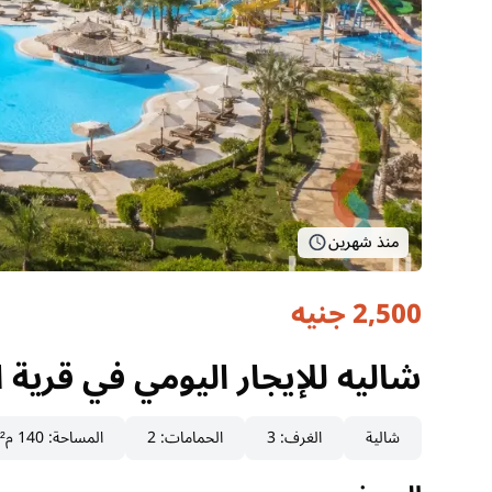
منذ شهرين
2,500 جنيه
شاليه للإيجار اليومي في قرية
مطروح, الساحل الشمالي
شاليه للإيجار اليومي في قرية
شالية
الغرف
:
3
الحمامات
:
2
المساحة
:
140 م²