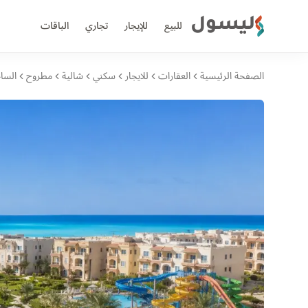
ليسول
للبيع
للإيجار
تجاري
الباقات
الصفحة الرئيسية
العقارات
للايجار
سكني
شالية
مطروح
السا