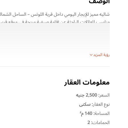
الوصف
مناسب للعائلات الباحثة عن إقامة صيفية مريحة في موقع قريب
تفاصيل العقار:
الموقع: قرية اللوتس – الساحل الشمالي
نوع الوحدة: شاليه للإيجار اليومي
رؤية المزيد
معلومات العقار
السعر
:
2,500 جنيه
نوع العقار
:
سكنى
المساحة
:
140 م²
الحمامات
:
2