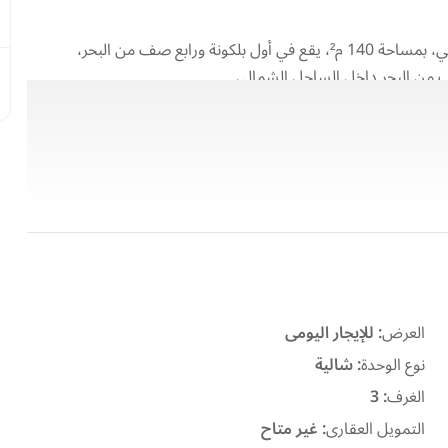
شاليه مميز للإيجار اليومي داخل قرية اللوتس – الساحل الشمالي، بمساحة 140 م²، يقع في أول بلكونة ورابع صف من البحر،
 من البحر داخل الساحل الشمالي.
العرض
:
للإيجار اليومى
نوع الوحدة
:
شالية
الغرف
:
3
التمويل العقارى
:
غير متاح