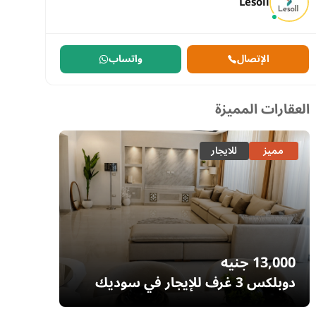
Lesoll
الإتصال
واتساب
العقارات المميزة
مميز
للايجار
مميز
13,000
جنيه
7,700
دوبلكس 3 غرف للإيجار في سوديك
إيستاون – التجمع الخامس | غرفة ناني
– السا