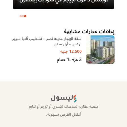
دوبلكس 3 غرف للإيجار في سوديك إيستاون
– التجمع الخامس | غرفة ناني
ال
خا
إعلانات عقارات مشابهة
شقة للإيجار مدينه نصر – تشطيب ألترا سوبر
لوكس – أول سكن
12,500
جنيه
2
غرف
1
حمام
ليسول
منصة عقارية تساعدك تشتري أو تؤجر أو تتابع
أفضل الفرص بسهولة.