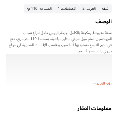
شقة
الغرف
:
2
الحمامات
:
1
المساحة
:
110 م²
الوصف
شقة مفروشة ومكيفة بالكامل للإيجار اليومي داخل أبراج شباب
المهندسين، أمام مول سيتي ستارز مباشرة، بمساحة 110 متر مربع، تقع
في الدور التاسع بعمارة بها أسانسير، وتناسب الإقامات القصيرة في موقع
حيوي بقلب مدينة نصر.
تفاصيل العقار:
نوع الوحدة: شقة مفروشة للإيجار اليومي
المساحة: 110 متر مربع
الدور: التاسع
رؤية المزيد
معلومات العقار