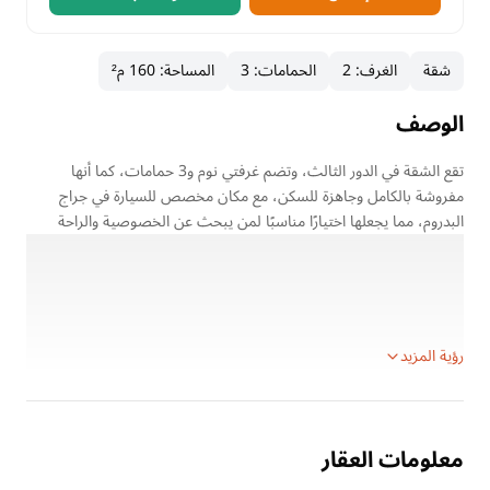
شقة
الغرف
:
2
الحمامات
:
3
المساحة
:
160 م²
الوصف
تقع الشقة في الدور الثالث، وتضم غرفتي نوم و3 حمامات، كما أنها
مفروشة بالكامل وجاهزة للسكن، مع مكان مخصص للسيارة في جراج
البدروم، مما يجعلها اختيارًا مناسبًا لمن يبحث عن الخصوصية والراحة
داخل كمبوند متكامل الخدمات.
تفاصيل الشقة:
الموقع: كمبوند سوديك فيليت – سكاي كوندوز، التجمع الخامس
المساحة: 160 م²
رؤية المزيد
معلومات العقار