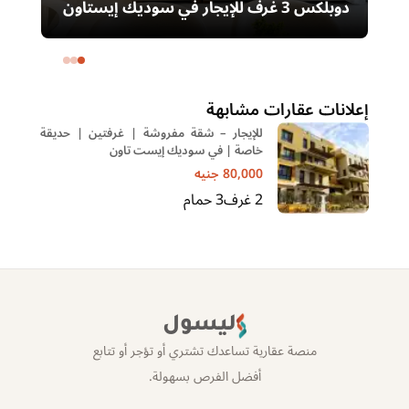
دوبلكس 3 غرف للإيجار في سوديك إيستاون
– التجمع الخامس | غرفة ناني
ال
خا
إعلانات عقارات مشابهة
للإيجار – شقة مفروشة | غرفتين | حديقة
خاصة | في سوديك إيست تاون
80,000
جنيه
2
غرف
3
حمام
ليسول
منصة عقارية تساعدك تشتري أو تؤجر أو تتابع
أفضل الفرص بسهولة.