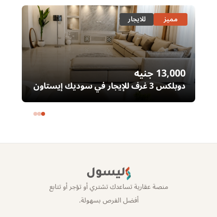
مميز
للايجار
13,000
جنيه
00
دوبلكس 3 غرف للإيجار في سوديك إيستاون
– التجمع الخامس | غرفة ناني
ال
خا
ليسول
منصة عقارية تساعدك تشتري أو تؤجر أو تتابع
أفضل الفرص بسهولة.