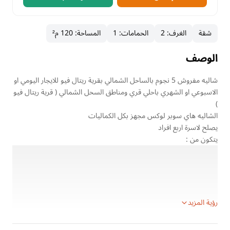
شقة
الغرف
:
2
الحمامات
:
1
المساحة
:
120 م²
الوصف
شاليه مفروش 5 نجوم بالساحل الشمالي بقرية ريتال فيو للايجار اليومي او
الاسبوعي او الشهري باحلي قري ومناطق السحل الشمالي ( قرية ريتال فيو
)
الشاليه هاي سوبر لوكس مجهز بكل الكماليات
يصلح لاسرة اربع افراد
يتكون من :
ريسبشن
مطبخ امريكاني به كل الكماليات ( من ثلاجة وبوتاجاز وميكرويف وسخان
وغلاية وكوبابات ومعالق وكل مايحتاجه العميل من معدات واداوات مطبخ
وكمان كراسي بار صغيرة وكراسي عادية للجلوس او الانتظار )
رؤية المزيد