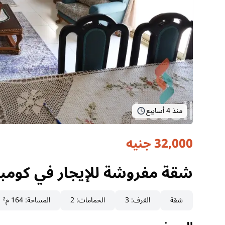
منذ 4 أسابيع
32,000 جنيه
شقة مفروشة للإيجار في كومباوند الخ
الجيزة, الشيخ زايد
شقة مفروشة للإيجار في كومباوند الخ
شقة
الغرف
:
3
الحمامات
:
2
المساحة
:
164 م²