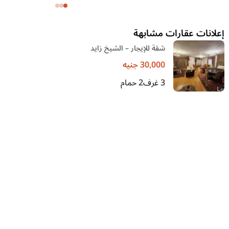
وحديقة
إعلانات عقارات مشابهة
شقة للإيجار – الشيخ زايد
30,000
جنيه
3
غرف
2
حمام