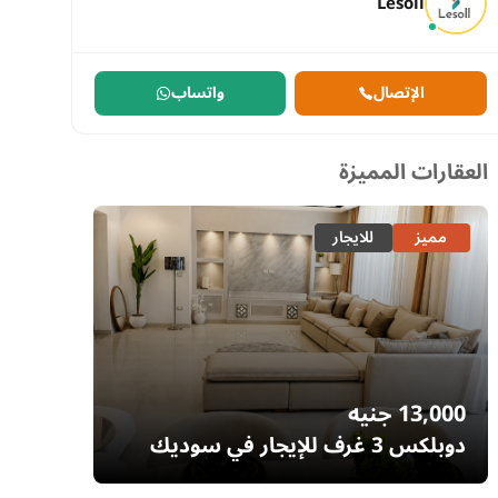
Lesoll
الإتصال
واتساب
العقارات المميزة
مميز
للايجار
مميز
13,000
جنيه
7,700
دوبلكس 3 غرف للإيجار في سوديك
إيستاون – التجمع الخامس | غرفة ناني
– السا