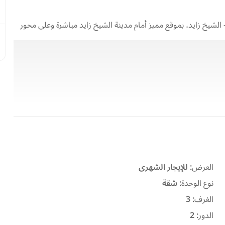
الشيخ زايد، بموقع مميز أمام مدينة الشيخ زايد مباشرة وعلى محور
تبلغ مساحة الشقة 164 مترًا مربعًا، وتقع في الدور الثاني، وتتكون من 3 غرف نوم و2 حمام، مع فرش كامل وتجهيزات متكاملة
العرض
:
للإيجار الشهرى
نوع الوحدة
:
شقة
الغرف
:
3
الدور
:
2