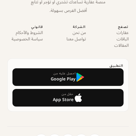
منصة عقارية تساعدك تشتري أو تؤجر أو تتابع
أفضل الفرص بسهولة.
تصفح
الشركة
قانوني
عقارات
من نحن
الشروط والأحكام
الباقات
تواصل معنا
سياسة الخصوصية
المقالات
التطبيق
احصل عليه من
Google Play
حمّل من
App Store