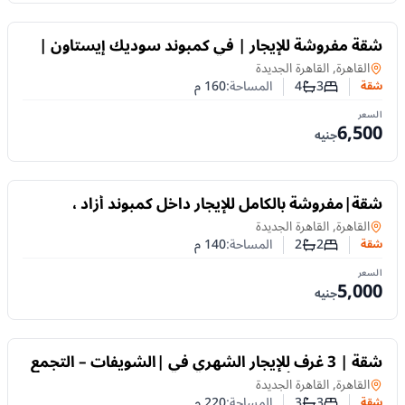
للايجار
شقة مفروشة للإيجار | في كمبوند سوديك إيستاون |
غرفتان ماستر وغرفة ناني
شقة
في
القاهرة, القاهرة الجديدة
3
4
المساحة:
160
م
شقة
عدد غرف النوم
عدد الحمامات
السعر
6,500
جنيه
للايجار
شقة|مفروشة بالكامل للإيجار داخل كمبوند أزاد ،
بتقسيم عملي وتجهيزات متكاملة
شقة
في
القاهرة, القاهرة الجديدة
2
2
المساحة:
140
م
شقة
عدد غرف النوم
عدد الحمامات
السعر
5,000
جنيه
للايجار
شقة | 3 غرف للإيجار الشهري في |الشويفات – التجمع
الخامس |من أرقى مناطق القاهرة الجديدة
شقة
في
القاهرة, القاهرة الجديدة
3
3
المساحة:
220
م
شقة