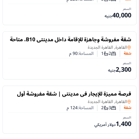
عدد غرف النوم
عدد الحمامات
السعر
40,000
جنيه
للايجار
شقة مفروشة وجاهزة للإقامة داخل مدينتي B10، متاحة
للإيجار اليومي أو الشهري
شقة
في
القاهرة, القاهرة الجديدة
2
1
المساحة:
90
م
شقة
عدد غرف النوم
عدد الحمامات
السعر
2,300
جنيه
للايجار
فرصة مميزة للإيجار في مدينتي | شقة مفروشة أول
استخدام بتقنية المنزل الذكي
شقة
في
القاهرة, القاهرة الجديدة
3
2
المساحة:
124
م
شقة
عدد غرف النوم
عدد الحمامات
السعر
1,400
دولار أمريكي