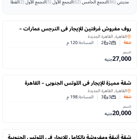
مدينتي
(
86
)
التجمع الخامس
(
62
)
التجمع الأول
(
5
)
التجمع الأول
(
2
)
القطامية
(
2
للايجار
روف مفروش غرفتين للإيجار في النرجس عمارات –
التجمع الخامس | تراس وروف خارجي
شقة
في
القاهرة, القاهرة الجديدة
2
2
المساحة:
120
م
شقة
عدد غرف النوم
عدد الحمامات
السعر
27,000
جنيه
للايجار
شقة مميزة للإيجار في اللوتس الجنوبي – القاهرة
الجديدة، بمساحة واسعة 198 م²
شقة
في
القاهرة, القاهرة الجديدة
3
3
المساحة:
198
م
شقة
عدد غرف النوم
عدد الحمامات
السعر
20,000
جنيه
للايجار
شقة أنيقة ومفروشة بالكامل للايجار في اللوتس الجنوبية