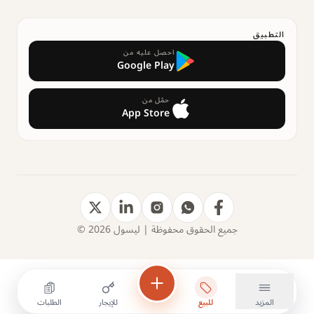
التطبيق
احصل عليه من
Google Play
حمّل من
App Store
جميع الحقوق محفوظة | ليسول 2026 ©
المزيد
للبيع
للإيجار
الطلبات