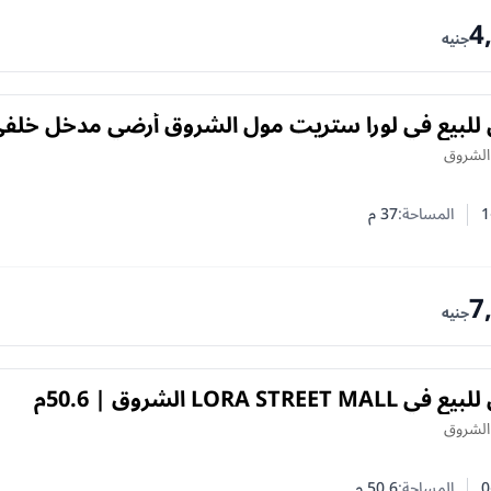
4
جنيه
للبيع في لورا ستريت مول الشروق أرضي مدخل خلف
 الشروق
1
المساحة:
37
م
 النوم
 الحمامات
7
جنيه
LORA STRE الشروق | 50.6م
 الشروق
0
المساحة:
50.6
م