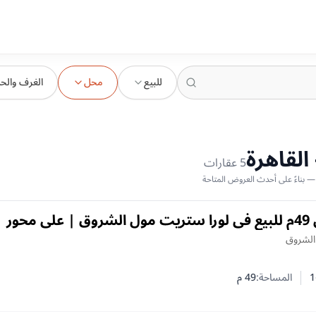
للبيع
محل
الغرف والح
القاهرة
5
عقارات
محل تجاري 49م للبيع في لورا ستريت مول الشروق | على محور
رة
 الشروق
1
المساحة:
49
م
 النوم
 الحمامات