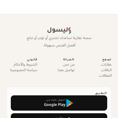
ليسول
منصة عقارية تساعدك تشتري أو تؤجر أو تتابع
أفضل الفرص بسهولة.
تصفح
الشركة
قانوني
عقارات
من نحن
الشروط والأحكام
الباقات
تواصل معنا
سياسة الخصوصية
المقالات
التطبيق
احصل عليه من
Google Play
حمّل من