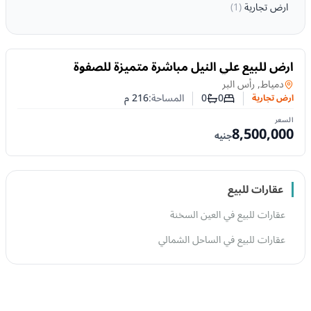
ارض تجارية
(
1
)
للبيع
ارض للبيع علي النيل مباشرة متميزة للصفوة
ارض تجارية
في
دمياط, رأس البر
0
0
المساحة:
216
م
ارض تجارية
عدد غرف النوم
عدد الحمامات
السعر
8,500,000
جنيه
عقارات للبيع
عقارات للبيع في العين السخنة
عقارات للبيع في الساحل الشمالي