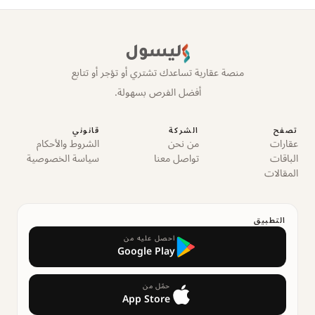
ليسول
منصة عقارية تساعدك تشتري أو تؤجر أو تتابع
أفضل الفرص بسهولة.
تصفح
الشركة
قانوني
عقارات
من نحن
الشروط والأحكام
الباقات
تواصل معنا
سياسة الخصوصية
المقالات
التطبيق
احصل عليه من
Google Play
حمّل من
App Store