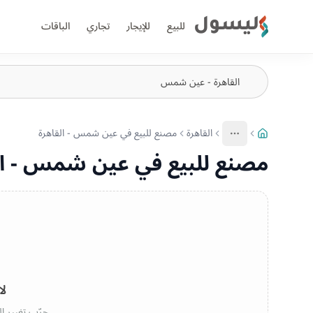
ليسول
للبيع
للإيجار
تجاري
الباقات
القاهرة
مصنع للبيع في عين شمس - القاهرة
More
عرض المزيد من المسارات
مصنع للبيع في عين شمس - ال
لا
جرّب تغيير ال