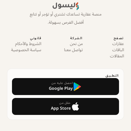
ليسول
منصة عقارية تساعدك تشتري أو تؤجر أو تتابع
أفضل الفرص بسهولة.
تصفح
الشركة
قانوني
عقارات
من نحن
الشروط والأحكام
الباقات
تواصل معنا
سياسة الخصوصية
المقالات
التطبيق
احصل عليه من
Google Play
حمّل من
App Store