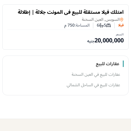
للبيع
امتلك فيلا مستقلة للبيع في المونت جلالة | إطلالة
مباشرة على اللاجون
فيلا
في
السويس, العين السخنة
5
6
المساحة:
750
م
فيلا
عدد غرف النوم
عدد الحمامات
السعر
20,000,000
جنيه
عقارات للبيع
عقارات للبيع في العين السخنة
عقارات للبيع في الساحل الشمالي