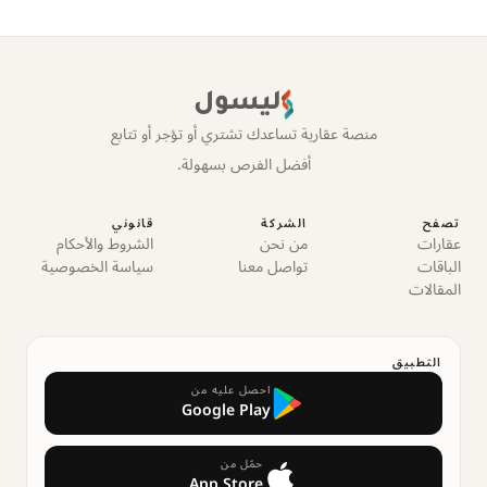
ليسول
منصة عقارية تساعدك تشتري أو تؤجر أو تتابع
أفضل الفرص بسهولة.
تصفح
الشركة
قانوني
عقارات
من نحن
الشروط والأحكام
الباقات
تواصل معنا
سياسة الخصوصية
المقالات
التطبيق
احصل عليه من
Google Play
حمّل من
App Store