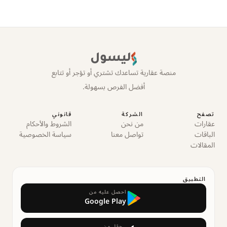
ليسول
منصة عقارية تساعدك تشتري أو تؤجر أو تتابع
أفضل الفرص بسهولة.
تصفح
الشركة
قانوني
عقارات
من نحن
الشروط والأحكام
الباقات
تواصل معنا
سياسة الخصوصية
المقالات
التطبيق
احصل عليه من
Google Play
حمّل من