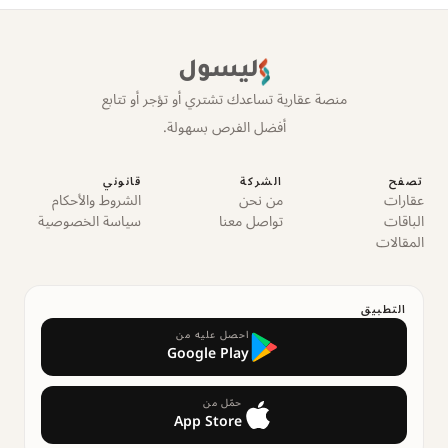
ليسول
منصة عقارية تساعدك تشتري أو تؤجر أو تتابع
أفضل الفرص بسهولة.
تصفح
الشركة
قانوني
عقارات
من نحن
الشروط والأحكام
الباقات
تواصل معنا
سياسة الخصوصية
المقالات
التطبيق
احصل عليه من
Google Play
حمّل من
App Store