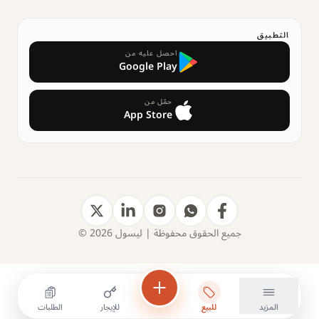
التطبيق
احصل عليه من
Google Play
حمّل من
App Store
جميع الحقوق محفوظة | ليسول 2026 ©
المزيد
للبيع
للإيجار
الطلبات