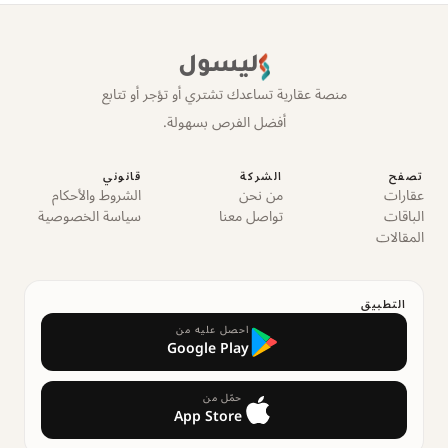
ليسول
منصة عقارية تساعدك تشتري أو تؤجر أو تتابع
أفضل الفرص بسهولة.
تصفح
الشركة
قانوني
عقارات
من نحن
الشروط والأحكام
الباقات
تواصل معنا
سياسة الخصوصية
المقالات
التطبيق
احصل عليه من
Google Play
حمّل من
App Store