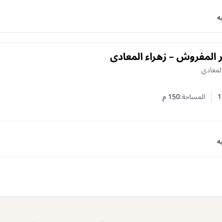
ه
 المفروش – زهراء المعادي
المعادي
1
المساحة:
150
م
 النوم
 الحمامات
ه