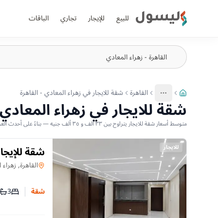
ليسول
للبيع
للإيجار
تجاري
الباقات
القاهرة
شقة للايجار في زهراء المعادي - القاهرة
More
عرض المزيد من المسارات
شقة للايجار في زهراء المعادي -
متوسط أسعار شقة للايجار يتراوح بين ٣٣ ألف و ٣٥ ألف جنيه — بناءً على أحدث العروض المتاحة
للايجار
سكن
شقة
في
القاهرة, زهراء 
3
شقة
عدد غرف
عدد