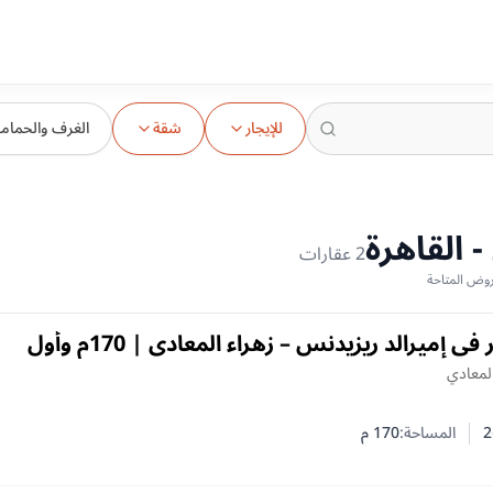
للإيجار
شقة
الغرف والحمام
 القاهرة
2
عقارات
شقة للإيجار في إميرالد ريزيدنس – زهراء المعادي | 170م وأول
المعادي
2
المساحة:
170
م
 النوم
 الحمامات