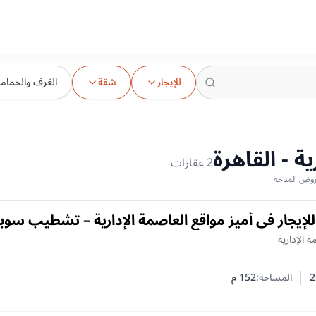
للإيجار
شقة
الغرف والحمام
ة - القاهرة
2
عقارات
لإيجار في أميز مواقع العاصمة الإدارية – تشطيب سوب
ة الإدارية
2
المساحة:
152
م
 النوم
 الحمامات