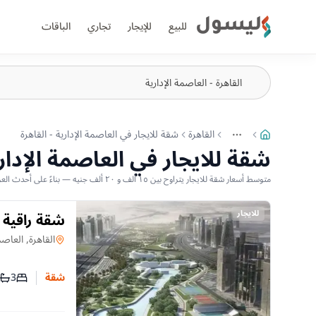
ليسول
للبيع
للإيجار
تجاري
الباقات
القاهرة
شقة للايجار في العاصمة الإدارية - القاهرة
More
عرض المزيد من المسارات
شقة للايجار في العاصمة الإداري
متوسط أسعار شقة للايجار يتراوح بين ١٥ ألف و ٢٠ ألف جنيه — بناءً على أحدث العروض المتاحة
للايجار
شقة راقية ل
لوكس
شقة
في
القاهرة, العاصم
3
شقة
عدد غرف
عدد