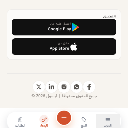
التطبيق
احصل عليه من
Google Play
حمّل من
App Store
جميع الحقوق محفوظة | ليسول 2026 ©
المزيد
للبيع
للإيجار
الطلبات