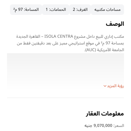
مساحات مكتبيه
الغرف
:
2
الحمامات
:
1
المساحة
:
97 م²
الوصف
مكتب إداري للبيع داخل مشروع ISOLA CENTRA – القاهرة الجديدة
بمساحة 97 م² في موقع استراتيجي مميز على بعد دقيقتين فقط من
الجامعة الأمريكية (AUC).
المكتب مناسب للشركات، المكاتب الاستشارية، أو العيادات الإدارية،
ويقع داخل مشروع متعدد الاستخدامات (سكني – تجاري – إداري – طبي)،
مما يضمن حركة تشغيلية نشطة وقيمة استثمارية قوية.
تفاصيل الوحدة:
رؤية المزيد
معلومات العقار
السعر
:
9,070,000 جنيه