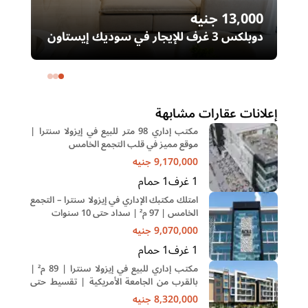
13,000
جنيه
00
دوبلكس 3 غرف للإيجار في سوديك إيستاون
– التجمع الخامس | غرفة ناني
ال
خا
إعلانات عقارات مشابهة
مكتب إداري 98 متر للبيع في إيزولا سنترا |
موقع مميز في قلب التجمع الخامس
9,170,000
جنيه
1
غرف
1
حمام
امتلك مكتبك الإداري في إيزولا سنترا – التجمع
الخامس | 97 م² | سداد حتى 10 سنوات
9,070,000
جنيه
1
غرف
1
حمام
مكتب إداري للبيع في إيزولا سنترا | 89 م² |
بالقرب من الجامعة الأمريكية | تقسيط حتى
10 سنوات
8,320,000
جنيه