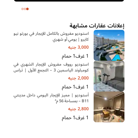
خا
إعلانات عقارات مشابهة
استوديو مفروش بالكامل للإيجار في بورتو نيو
كايرو | يومي أو شهري
3,000
جنيه
1
غرف
1
حمام
استوديو رووف مفروش للإيجار الشهري في
كومباوند الياسمين 3 – التجمع الأول | تراس
خاص ومكيف بالكامل
2,000
جنيه
1
غرف
1
حمام
أستوديو | مميز للإيجار اليومي داخل مدينتي
B11 – بمساحة 56 م²
2,800
جنيه
1
غرف
1
حمام