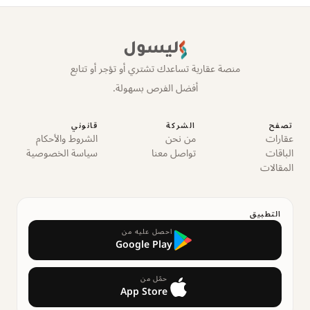
ليسول
منصة عقارية تساعدك تشتري أو تؤجر أو تتابع
أفضل الفرص بسهولة.
تصفح
الشركة
قانوني
عقارات
من نحن
الشروط والأحكام
الباقات
تواصل معنا
سياسة الخصوصية
المقالات
التطبيق
احصل عليه من
Google Play
حمّل من
App Store