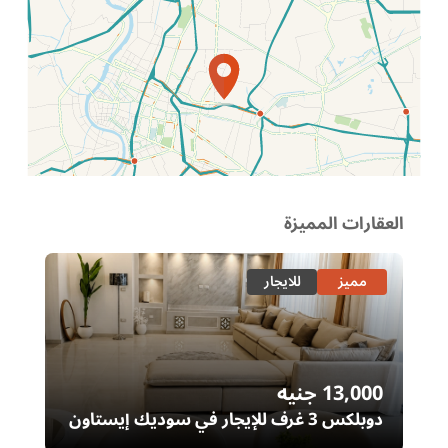
الموقع عل الخريطة
العقارات المميزة
مميز
للايجار
13,000
جنيه
00
دوبلكس 3 غرف للإيجار في سوديك إيستاون
– التجمع الخامس | غرفة ناني
ال