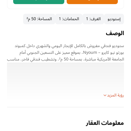
إستوديو
الغرف
:
1
الحمامات
:
1
المساحة
:
50 م²
الوصف
ستوديو فندقي مفروش بالكامل للإيجار اليومي والشهري داخل كمبوند
بورتو نيو كايرو – Nyoum، بموقع مميز على التسعين الجنوبي أمام
الجامعة الأمريكية مباشرة، بمساحة 50 م²، وتشطيب فندقي فاخر، مناسب
للعائلات فقط وجاهز للسكن الفوري.
تفاصيل العقار:
الموقع: بورتو نيو كايرو – Nyoum Compound، التجمع الخامس
قريب من: الجامعة الأمريكية – التسعين الجنوبي
رؤية المزيد
معلومات العقار