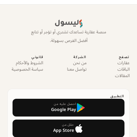
ليسول
منصة عقارية تساعدك تشتري أو تؤجر أو تتابع
أفضل الفرص بسهولة.
تصفح
الشركة
قانوني
عقارات
من نحن
الشروط والأحكام
الباقات
تواصل معنا
سياسة الخصوصية
المقالات
التطبيق
احصل عليه من
Google Play
حمّل من
App Store