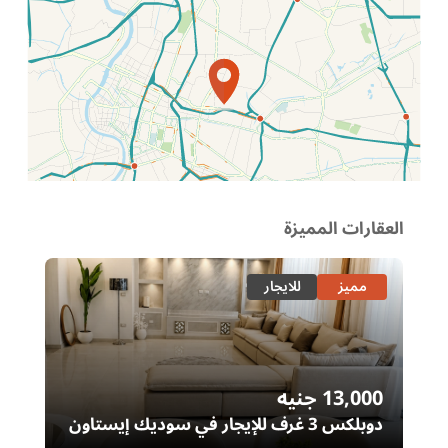
الموقع عل الخريطة
العقارات المميزة
مميز
للايجار
13,000
جنيه
00
دوبلكس 3 غرف للإيجار في سوديك إيستاون