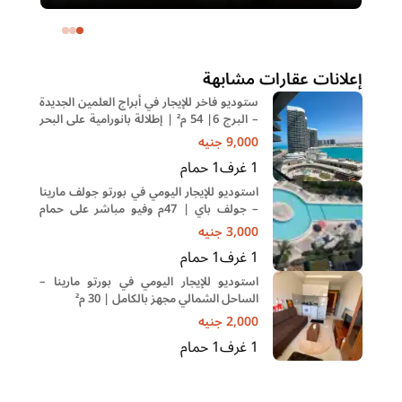
– التجمع الخامس | غرفة ناني
ال
خا
إعلانات عقارات مشابهة
ستوديو فاخر للإيجار في أبراج العلمين الجديدة
– البرج 6| 54 م² | إطلالة بانورامية على البحر
والبحيرة
9,000
جنيه
1
غرف
1
حمام
استوديو للإيجار اليومي في بورتو جولف مارينا
– جولف باي | 47م وفيو مباشر على حمام
السباحة
3,000
جنيه
1
غرف
1
حمام
استوديو للإيجار اليومي في بورتو مارينا –
الساحل الشمالي مجهز بالكامل | 30 م²
2,000
جنيه
1
غرف
1
حمام