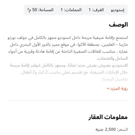
إستوديو
الغرف
:
1
الحمامات
:
1
المساحة
:
50 م²
الوصف
استمتع بإقامة صيفية مريحة داخل استوديو مجهز بالكامل في جولف بورتو
مارينا – العلمين، بمنطقة الأكوا، في موقع مميز بالدور الأول البحري داخل
عمارة ، مناسب للعائلات الصغيرة الباحثة عن إقامة هادئة وقريبة من أجواء
الساحل والخدمات.
الاستوديو مفروش بفرش جديد تمامًا، ومجهز بالكامل لتوفير إقامة مريحة
خلال الإجازات الصيفية، مع تقسيم عملي يناسب 2 كبار و2 أطفال.
تفاصيل الوحدة:
رؤية المزيد
معلومات العقار
السعر
:
2,500 جنيه