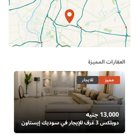
الموقع عل الخريطة
العقارات المميزة
مميز
للايجار
13,000
جنيه
00
دوبلكس 3 غرف للإيجار في سوديك إيستاون
– التجمع الخامس | غرفة ناني
ال
خا