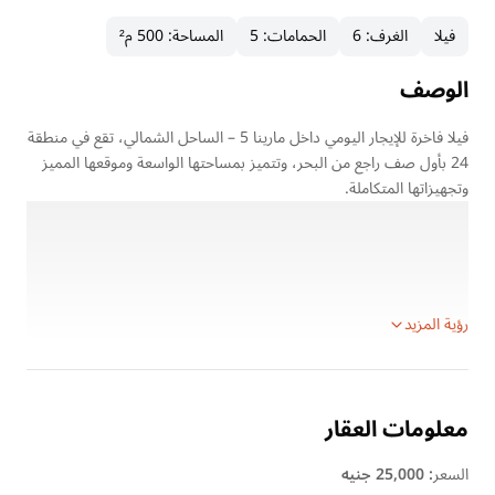
فيلا
الغرف
:
6
الحمامات
:
5
المساحة
:
500 م²
الوصف
فيلا فاخرة للإيجار اليومي داخل مارينا 5 – الساحل الشمالي، تقع في منطقة
24 بأول صف راجع من البحر، وتتميز بمساحتها الواسعة وموقعها المميز
وتجهيزاتها المتكاملة.
تُعد الفيلا خيارًا مثاليًا للعائلات الكبيرة الباحثة عن إقامة صيفية تجمع بين
الراحة والخصوصية والقرب من البحر، كما أنها مكيفة بالكامل لتوفير إقامة
مريحة طوال فترة الحجز.
تفاصيل الفيلا:
رؤية المزيد
معلومات العقار
السعر
:
25,000 جنيه