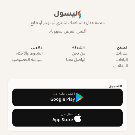
ليسول
منصة عقارية تساعدك تشتري أو تؤجر أو تتابع
أفضل الفرص بسهولة.
تصفح
الشركة
قانوني
عقارات
من نحن
الشروط والأحكام
الباقات
تواصل معنا
سياسة الخصوصية
المقالات
التطبيق
احصل عليه من
Google Play
حمّل من
App Store