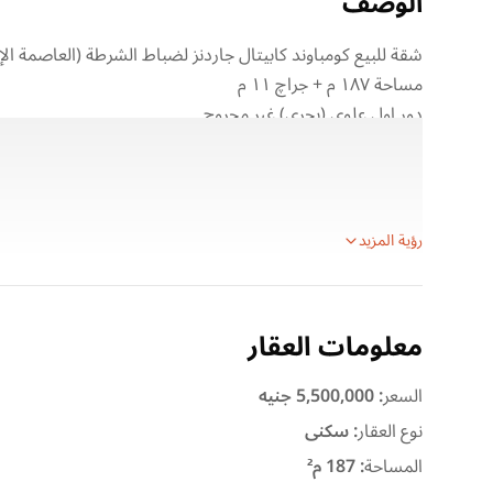
الوصف
شقة للبيع كومباوند كابيتال جاردنز لضباط الشرطة (العاصمة الإد
مساحة ١٨٧ م + جراچ ١١ م
دور اول علوي (بحري) غير مجروح
٣ غرف نوم
٣ حمام
٢ اسانسير (من الجراچ)
رؤية المزيد
معلومات العقار
السعر
:
5,500,000 جنيه
نوع العقار
:
سكنى
المساحة
:
187 م²