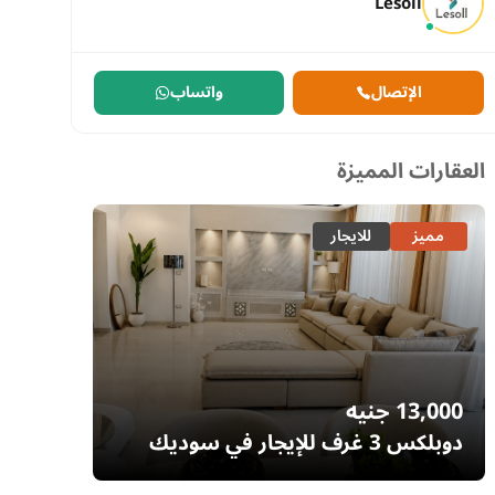
Lesoll
الإتصال
واتساب
العقارات المميزة
مميز
للايجار
مميز
13,000
جنيه
7,700
دوبلكس 3 غرف للإيجار في سوديك
إيستاون – التجمع الخامس | غرفة ناني
– السا