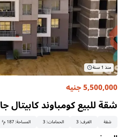
منذ 1 سنة
5,500,000 جنيه
شقة للبيع كومباوند كابيتال جار
القاهرة, العاصمة الإدارية
شقة للبيع كومباوند كابيتال جار
شقة
الغرف
:
3
الحمامات
:
3
المساحة
:
187 م²