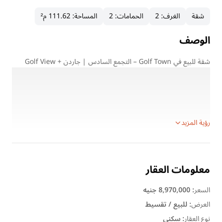
شقة
الغرف
:
2
الحمامات
:
2
المساحة
:
111.62 م²
الوصف
شقة للبيع في Golf Town – التجمع السادس | جاردن + Golf View
تفاصيل الوحدة:
المساحة: 111.62 م²
جاردن خاصة: 82.96 م²
2 غرف نوم
رؤية المزيد
معلومات العقار
السعر
:
8,970,000 جنيه
العرض
:
للبيع / تقسيط
نوع العقار
:
سكنى