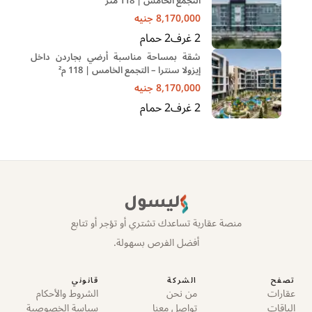
التجمع الخامس | 118 متر
8,170,000
جنيه
2
غرف
2
حمام
شقة بمساحة مناسبة أرضي بجاردن داخل
إيزولا سنترا – التجمع الخامس | 118 م²
8,170,000
جنيه
2
غرف
2
حمام
ليسول
منصة عقارية تساعدك تشتري أو تؤجر أو تتابع
أفضل الفرص بسهولة.
تصفح
الشركة
قانوني
عقارات
من نحن
الشروط والأحكام
الباقات
تواصل معنا
سياسة الخصوصية