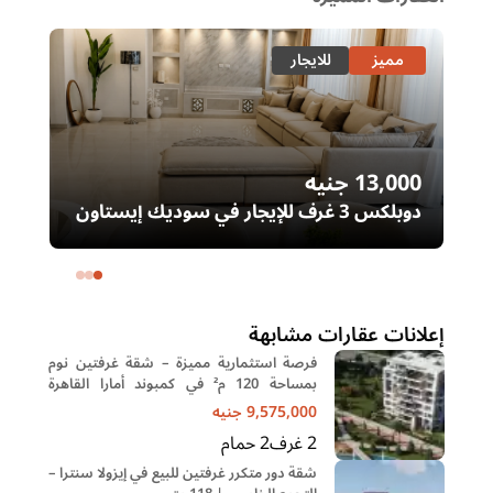
مميز
للايجار
13,000
جنيه
00
دوبلكس 3 غرف للإيجار في سوديك إيستاون
– التجمع الخامس | غرفة ناني
ال
خا
إعلانات عقارات مشابهة
فرصة استثمارية مميزة – شقة غرفتين نوم
بمساحة 120 م² في كمبوند أمارا القاهرة
الجديدة
9,575,000
جنيه
2
غرف
2
حمام
شقة دور متكرر غرفتين للبيع في إيزولا سنترا –