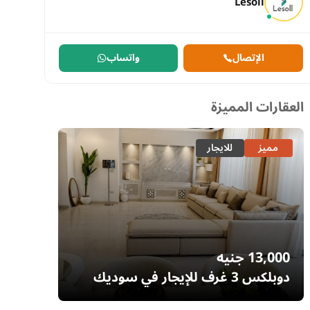
Lesoll
الإتصال
واتساب
العقارات المميزة
مميز
للايجار
مميز
13,000
جنيه
7,700
دوبلكس 3 غرف للإيجار في سوديك
إيستاون – التجمع الخامس | غرفة ناني
– السا