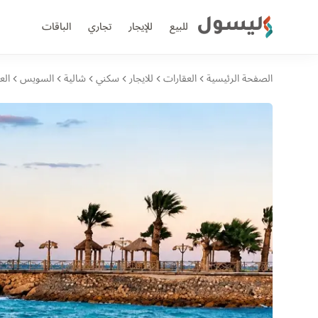
ليسول
للبيع
للإيجار
تجاري
الباقات
الصفحة الرئيسية
العقارات
للايجار
سكني
شالية
السويس
الع