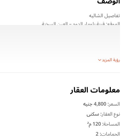
الوصف
تفاصيل الشاليه
الموقع: قرية بلومار الدوم – العين السخنة
المطور العقاري: وادي دجلة للتنمية العقارية
الموقع المميز: أمام بورتو السخنة مباشرة
نوع الوحدة: شاليه مفروش
رؤية المزيد
معلومات العقار
السعر
:
4,800 جنيه
نوع العقار
:
سكنى
المساحة
:
120 م²
الحمامات
:
2