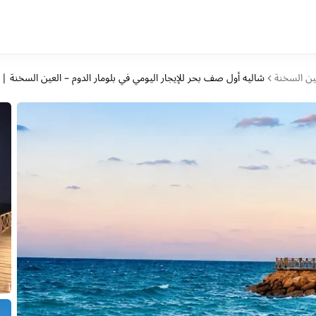
ين السخنة
شاليه أول صف بحر للإيجار اليومي في بلومار الدوم – العين السخنة | 120م ورووف خاص مجهز