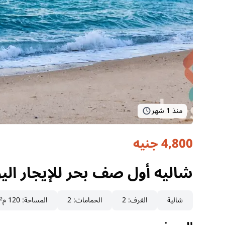
منذ 1 شهر
4,800 جنيه
شاليه أول صف بحر للإيجار اليومي في بل
السويس, العين السخنة
شاليه أول صف بحر للإيجار اليومي في بل
شالية
الغرف
:
2
الحمامات
:
2
المساحة
:
120 م²