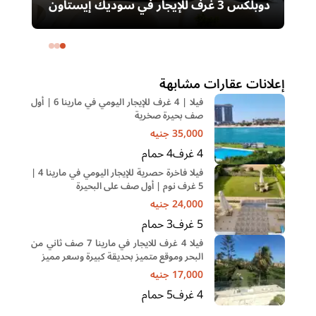
دوبلكس 3 غرف للإيجار في سوديك إيستاون
– التجمع الخامس | غرفة ناني
ال
خا
إعلانات عقارات مشابهة
فيلا | 4 غرف للإيجار اليومي في مارينا 6 | أول
صف بحيرة صخرية
35,000
جنيه
4
غرف
4
حمام
فيلا فاخرة حصرية للإيجار اليومي في مارينا 4 |
5 غرف نوم | أول صف على البحيرة
24,000
جنيه
5
غرف
3
حمام
فيلا 4 غرف للايجار في مارينا 7 صف ثاني من
البحر وموقع متميز بحديقة كبيرة وسعر مميز
17,000
جنيه
4
غرف
5
حمام