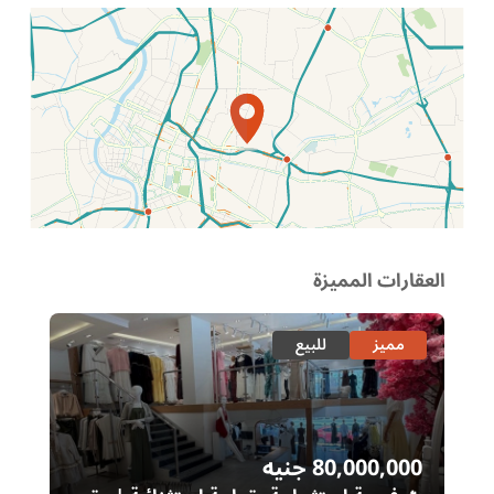
الموقع عل الخريطة
العقارات المميزة
مميز
للبيع
80,000,000
جنيه
00