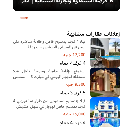
🔥 فرصة استثمارية وتجارية استثنائية | مقر
تجاري للبيع في قلب مصر الجديدة 🔥
2 بلكونه..
إعلانات عقارات مشابهة
فيلا 4 غرف بمسبح خاص وإطلالة مباشرة على
البحر في الممشى السياحي – الغردقة
17,200
جنيه
4
غرف
4
حمام
استمتع بإقامة خاصة ومريحة داخل فيلا
مستقلة للإيجار اليومي في مبارك 6 – الممشى
السياحي بالغردقة
9,500
جنيه
5
غرف
3
حمام
فيلا بتصميم مستوحى من طراز سانتوريني 4
غرف بمسبح خاص للإيجار في سهل حشيش
15,000
جنيه
4
غرف
4
حمام