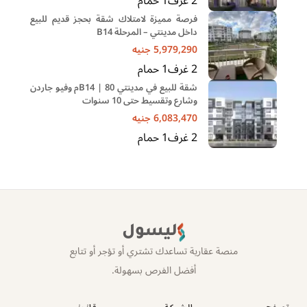
2
غرف
1
حمام
فرصة مميزة لامتلاك شقة بحجز قديم للبيع
داخل مدينتي – المرحلة B14
5,979,290
جنيه
2
غرف
1
حمام
شقة للبيع في مدينتي B14 | 80م وفيو جاردن
وشارع وتقسيط حتى 10 سنوات
6,083,470
جنيه
2
غرف
1
حمام
ليسول
منصة عقارية تساعدك تشتري أو تؤجر أو تتابع
أفضل الفرص بسهولة.