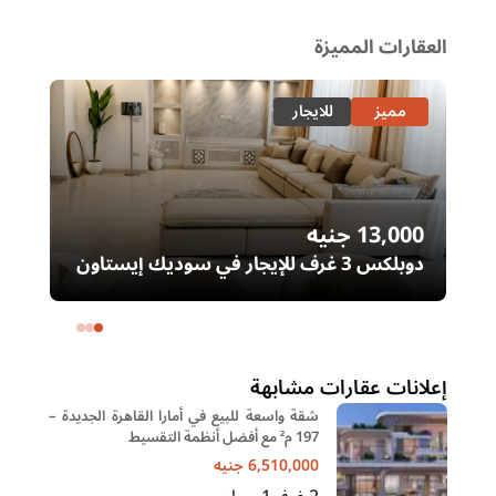
العقارات المميزة
مميز
للايجار
13,000
جنيه
00
دوبلكس 3 غرف للإيجار في سوديك إيستاون
– التجمع الخامس | غرفة ناني
ال
خا
إعلانات عقارات مشابهة
شقة واسعة للبيع في أمارا القاهرة الجديدة –
197 م² مع أفضل أنظمة التقسيط
6,510,000
جنيه