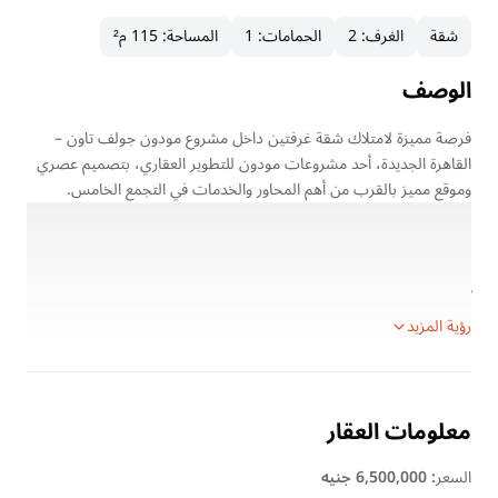
شقة
الغرف
:
2
الحمامات
:
1
المساحة
:
115 م²
الوصف
فرصة مميزة لامتلاك شقة غرفتين داخل مشروع مودون جولف تاون –
القاهرة الجديدة، أحد مشروعات مودون للتطوير العقاري، بتصميم عصري
وموقع مميز بالقرب من أهم المحاور والخدمات في التجمع الخامس.
تبدأ مساحات الشقق غرفتين من 115 مترًا مربعًا، مع خطة سداد مرنة
تصل إلى 12 سنة وقسط شهري يبدأ من حوالي 34,000 جنيه، بالإضافة
إلى حافز خاص 2% لفترة محدودة
━━━━━━━━━━━━━━
رؤية المزيد
معلومات العقار
السعر
:
6,500,000 جنيه