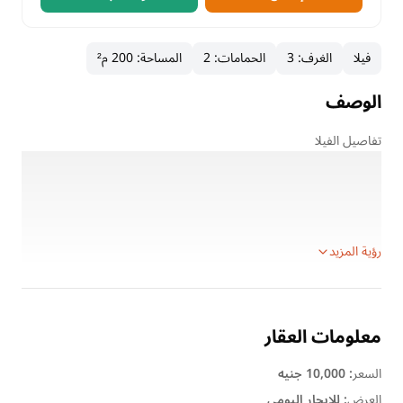
فيلا
الغرف
:
3
الحمامات
:
2
المساحة
:
200 م²
الوصف
تفاصيل الفيلا
الموقع: قرية ديانا بيتش – الكيلو 55 الساحل الشمالي
الموقع المميز: بجوار مول فتح الله وقبل مدينة الحمام
الإطلالة: أول صف على البحر مباشرة
عدد الأدوار: دورين بسلم داخلي
رؤية المزيد
معلومات العقار
السعر
:
10,000 جنيه
العرض
:
للإيجار اليومى