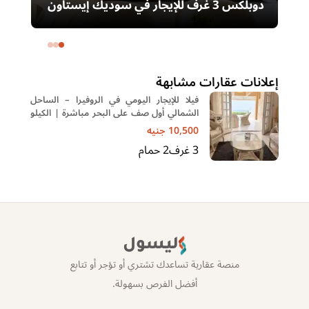
دوبلكس 3 غرف للإيجار في سوديك إيستاون
– التجمع الخامس | غرفة ناني
ال
خا
إعلانات عقارات مشابهة
فيلا للإيجار اليومي في الروفيرا – الساحل
الشمالي أول صف على البحر مباشرة | الكيلو
60
10,500
جنيه
3
غرف
2
حمام
ليسول
منصة عقارية تساعدك تشتري أو تؤجر أو تتابع
أفضل الفرص بسهولة.