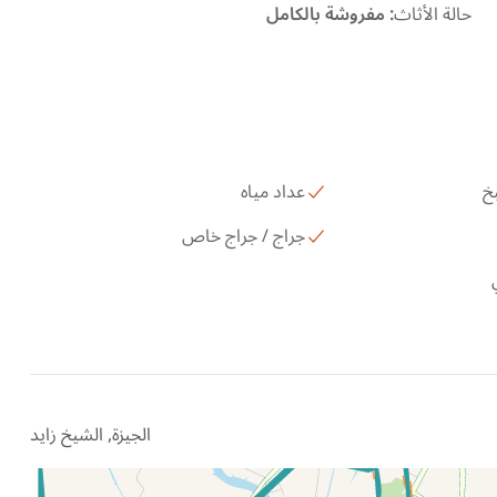
حالة الأثاث
:
مفروشة بالكامل
خ
عداد مياه
جراج / جراج خاص
الجيزة, الشيخ زايد