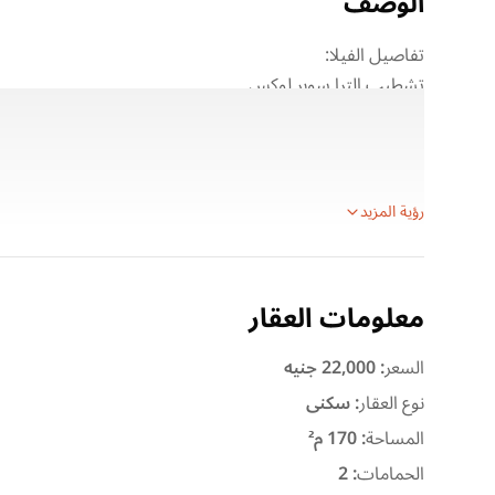
الوصف
تفاصيل الفيلا:
تشطيب الترا سوبر لوكس
دورين:
الدور الأول: ريسبشن قطعتين، مطبخ، حمام، حديقة خاصة 30 متر
الدور الثاني: غرفتين نوم وحمام كبير
رؤية المزيد
معلومات العقار
السعر
:
22,000 جنيه
نوع العقار
:
سكنى
المساحة
:
170 م²
الحمامات
:
2