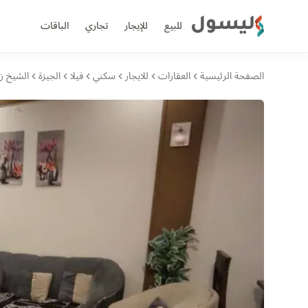
ليسول
للبيع
للإيجار
تجاري
الباقات
الصفحة الرئيسية
العقارات
للايجار
سكني
فيلا
الجيزة
الشيخ زا