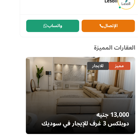
Lesoll
الإتصال
واتساب
العقارات المميزة
مميز
للايجار
مميز
13,000
جنيه
7,700
دوبلكس 3 غرف للإيجار في سوديك
إيستاون – التجمع الخامس | غرفة ناني
– السا