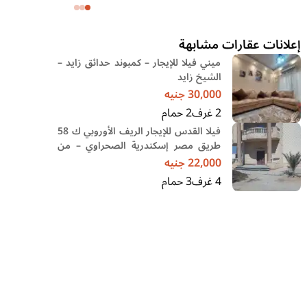
وحديقة
إعلانات عقارات مشابهة
ميني فيلا للإيجار – كمبوند حدائق زايد –
الشيخ زايد
30,000
جنيه
2
غرف
2
حمام
فيلا القدس للإيجار الريف الأوروبي ك 58
طريق مصر إسكندرية الصحراوي – من
المالك مباشر
22,000
جنيه
4
غرف
3
حمام