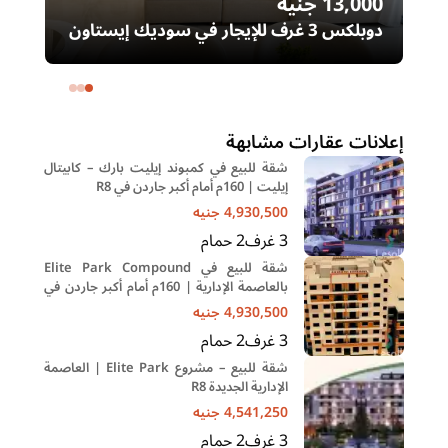
13,000
جنيه
00
دوبلكس 3 غرف للإيجار في سوديك إيستاون
– التجمع الخامس | غرفة ناني
ال
خا
إعلانات عقارات مشابهة
شقة للبيع في كمبوند إيليت بارك – كابيتال
إيليت | 160م أمام أكبر جاردن في R8
4,930,500
جنيه
3
غرف
2
حمام
شقة للبيع في Elite Park Compound
بالعاصمة الإدارية | 160م أمام أكبر جاردن في
R8 بمقدم 10%
4,930,500
جنيه
3
غرف
2
حمام
شقة للبيع – مشروع Elite Park | العاصمة
الإدارية الجديدة R8
4,541,250
جنيه
3
غرف
2
حمام