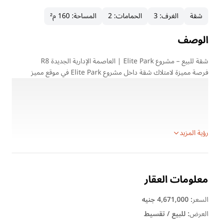
شقة
الغرف
:
3
الحمامات
:
2
المساحة
:
160 م²
الوصف
شقة للبيع – مشروع Elite Park | العاصمة الإدارية الجديدة R8
فرصة مميزة لامتلاك شقة داخل مشروع Elite Park في موقع مميز
بمنطقة R8 بالعاصمة الإدارية الجديدة، بمشروع سكني يوفر الهدوء
والخصوصية مع مساحات خضراء واسعة وخدمات متكاملة.
تفاصيل الوحدة:
المساحة: 160 متر
رؤية المزيد
معلومات العقار
السعر
:
4,671,000 جنيه
العرض
:
للبيع / تقسيط