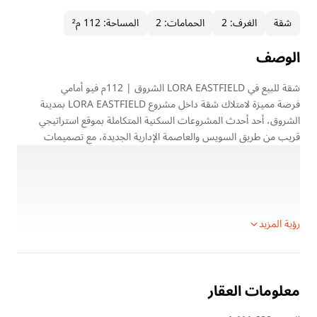
شقة
الغرف
:
2
الحمامات
:
2
المساحة
:
112 م²
الوصف
شقة للبيع في LORA EASTFIELD الشروق | 112م فيو أمامي
فرصة مميزة لامتلاك شقة داخل مشروع LORA EASTFIELD بمدينة
الشروق، أحد أحدث المشروعات السكنية المتكاملة بموقع استراتيجي
قريب من طريق السويس والعاصمة الإدارية الجديدة، مع تصميمات
عصرية ومساحات خضراء واسعة وخدمات متكاملة توفر أسلوب حياة راقي
وهادئ.
تفاصيل الوحدة:
المساحة: 112 متر
رؤية المزيد
معلومات العقار