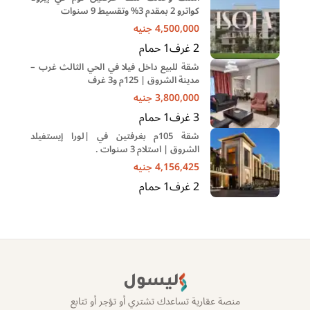
كواترو 2 بمقدم 3% وتقسيط 9 سنوات
4,500,000
جنيه
2
غرف
1
حمام
شقة للبيع داخل فيلا في الحي الثالث غرب –
مدينة الشروق | 125م و3 غرف
3,800,000
جنيه
3
غرف
1
حمام
شقة 105م بغرفتين في |لورا إيستفيلد
الشروق | استلام 3 سنوات .
4,156,425
جنيه
2
غرف
1
حمام
ليسول
منصة عقارية تساعدك تشتري أو تؤجر أو تتابع