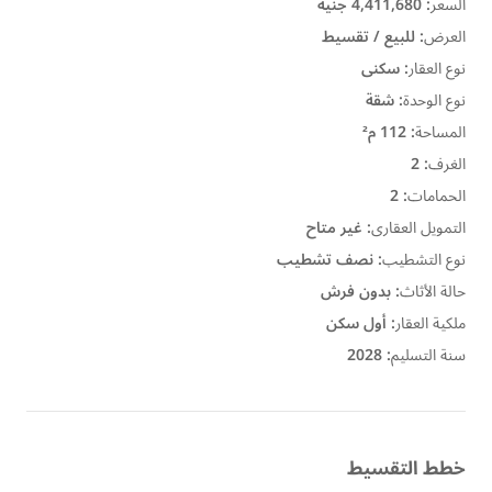
السعر
:
4,411,680 جنيه
العرض
:
للبيع / تقسيط
نوع العقار
:
سكنى
نوع الوحدة
:
شقة
المساحة
:
112 م²
الغرف
:
2
الحمامات
:
2
التمويل العقارى
:
غير متاح
نوع التشطيب
:
نصف تشطيب
حالة الأثاث
:
بدون فرش
ملكية العقار
:
أول سكن
سنة التسليم
:
2028
خطط التقسيط