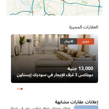
الموقع عل الخريطة
العقارات المميزة
مميز
للايجار
13,000
جنيه
00
دوبلكس 3 غرف للإيجار في سوديك إيستاون
– التجمع الخامس | غرفة ناني
ال
خا
إعلانات عقارات مشابهة
امتلك وحدتك شقه غرفتين نوم في إيزولا