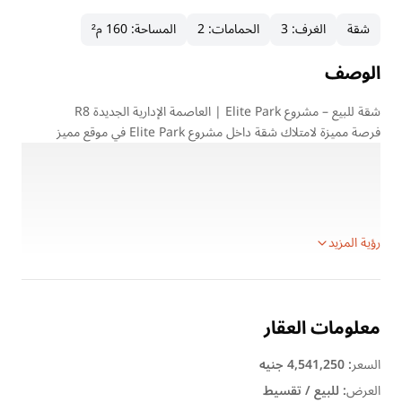
شقة
الغرف
:
3
الحمامات
:
2
المساحة
:
160 م²
الوصف
شقة للبيع – مشروع Elite Park | العاصمة الإدارية الجديدة R8
فرصة مميزة لامتلاك شقة داخل مشروع Elite Park في موقع مميز
بمنطقة R8 بالعاصمة الإدارية الجديدة، بمشروع سكني يوفر الهدوء
والخصوصية مع مساحات خضراء واسعة وخدمات متكاملة.
تفاصيل الوحدة:
المساحة: 160 متر
رؤية المزيد
معلومات العقار
السعر
:
4,541,250 جنيه
العرض
:
للبيع / تقسيط