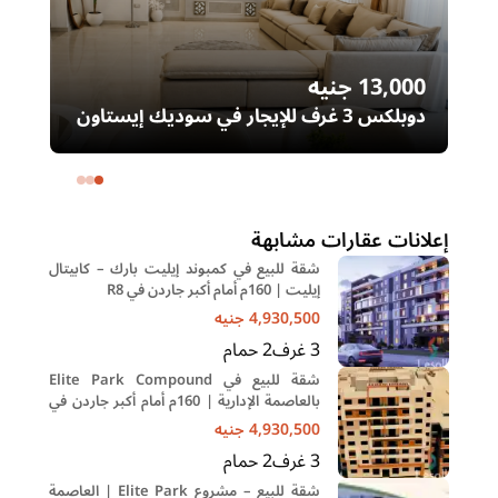
13,000
جنيه
00
دوبلكس 3 غرف للإيجار في سوديك إيستاون
– التجمع الخامس | غرفة ناني
ال
خا
إعلانات عقارات مشابهة
شقة للبيع في كمبوند إيليت بارك – كابيتال
إيليت | 160م أمام أكبر جاردن في R8
4,930,500
جنيه
3
غرف
2
حمام
شقة للبيع في Elite Park Compound
بالعاصمة الإدارية | 160م أمام أكبر جاردن في
R8 بمقدم 10%
4,930,500
جنيه
3
غرف
2
حمام
شقة للبيع – مشروع Elite Park | العاصمة