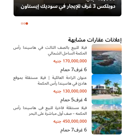
دوبلكس 3 غرف للإيجار في سوديك إيستاون
– التجمع الخامس | غرفة ناني
ال
خا
إعلانات عقارات مشابهة
فيلا للبيع بالصف الثالث في هاسيندا رأس
الحكمة الساحل الشمالي
170,000,000
جنيه
6
غرف
7
حمام
عنوان الراحة العائلية | فيلا مستقلة بموقع
هادئ في هاسيندا رأس الحكمة
130,000,000
جنيه
4
غرف
5
حمام
فيلا مستقلة فاخرة للبيع فى هاسيندا رأس
الحكمه – صف أول مباشرة على البحر
450,000,000
جنيه
6
غرف
7
حمام