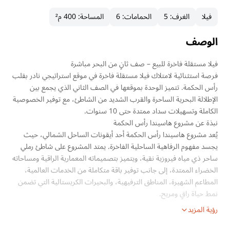
فيلا
الغرف
:
5
الحمامات
:
6
المساحة
:
400 م²
الوصف
فيلا مستقلة فاخرة للبيع – صف ثانٍ من البحر مباشرة
فرصة استثنائية لامتلاك فيلا مستقلة فاخرة في موقع استراتيجي نادر بقلب
رأس الحكمة. تتميز الوحدة بموقعها في الصف الثاني الذي يجمع بين
الإطلالة البحرية الساحرة والقرب الشديد من الشاطئ، مع توفير الخصوصية
الكاملة وتسهيلات سداد ممتدة حتى 10 سنوات.
نبذة عن مشروع هاسيندا رأس الحكمة
يُعد مشروع هاسيندا رأس الحكمة أحد أيقونات الساحل الشمالي، حيث
يجسد مفهوم الرفاهية الساحلية الفاخرة. يمتد المشروع على شاطئ رملي
ساحر ذي مياه فيروزية نقية، ويتميز بتصميماته المعمارية الراقية ومساحاته
الخضراء الممتدة، إلى جانب توفير باقة متكاملة من الخدمات العالمية،
المطاعم الشهيرة، المناطق الترفيهية، والبحيرات الكريستالية التي تضمن
نمط حياة راقٍ ومريح.
رؤية المزيد