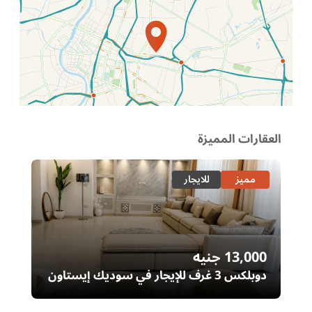
الموقع عل الخريطة
العقارات المميزة
مميز
للايجار
13,000
جنيه
00
دوبلكس 3 غرف للإيجار في سوديك إيستاون
– التجمع الخامس | غرفة ناني
ال
خا