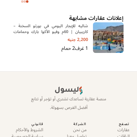
إعلانات عقارات مشابهة
شاليه للإيجار اليومي في بورتو السخنة –
كاريبيان | 60م وفيو الأكوا بارك وحمامات
السباحة
2,200
جنيه
1
غرف
2
حمام
ليسول
منصة عقارية تساعدك تشتري أو تؤجر أو تتابع
أفضل الفرص بسهولة.
تصفح
الشركة
قانوني
عقارات
من نحن
الشروط والأحكام
الباقات
تواصل معنا
سياسة الخصوصية