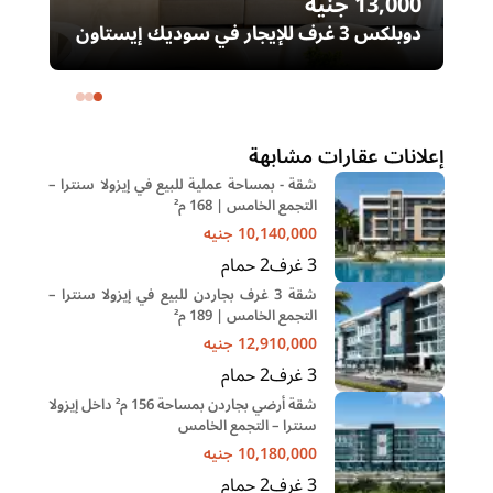
13,000
جنيه
00
دوبلكس 3 غرف للإيجار في سوديك إيستاون
– التجمع الخامس | غرفة ناني
ال
خا
إعلانات عقارات مشابهة
شقة - بمساحة عملية للبيع في إيزولا سنترا –
التجمع الخامس | 168 م²
10,140,000
جنيه
3
غرف
2
حمام
شقة 3 غرف بجاردن للبيع في إيزولا سنترا –
التجمع الخامس | 189 م²
12,910,000
جنيه
3
غرف
2
حمام
شقة أرضي بجاردن بمساحة 156 م² داخل إيزولا
سنترا – التجمع الخامس
10,180,000
جنيه
3
غرف
2
حمام