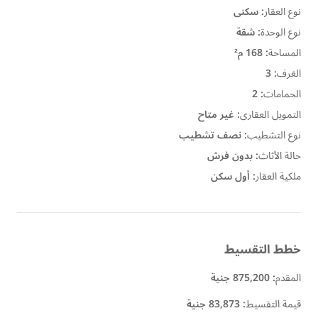
نوع العقار
:
سكنى
نوع الوحدة
:
شقة
المساحة
:
168 م²
الغرف
:
3
الحمامات
:
2
التمويل العقارى
:
غير متاح
نوع التشطيب
:
نصف تشطيب
حالة الأثاث
:
بدون فرش
ملكية العقار
:
أول سكن
خطط التقسيط
المقدم
:
875,200 جنية
قيمة التقسيط
:
83,873 جنية