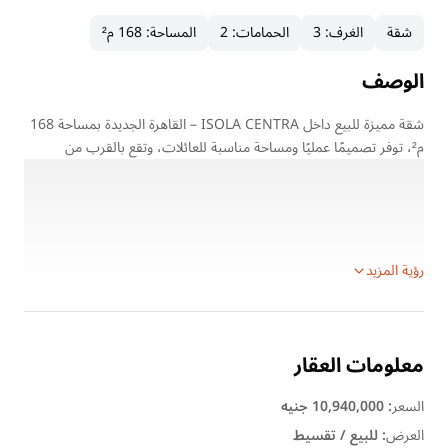
شقة
الغرف
:
3
الحمامات
:
2
المساحة
:
168 م²
الوصف
شقة مميزة للبيع داخل ISOLA CENTRA – القاهرة الجديدة بمساحة 168
م²، توفر تصميمًا عمليًا ومساحة مناسبة للعائلات، وتقع بالقرب من
الجامعة الأمريكية (AUC) في موقع حيوي ومميز.
يقام المشروع على مساحة 25 فدان ويضم منطقة سكنية وتجارية وإدارية
وطبية متكاملة، مما يجعله خيارًا مناسبًا للسكن والاستثمار.
تفاصيل الوحدة:
رؤية المزيد
معلومات العقار
السعر
:
10,940,000 جنيه
العرض
:
للبيع / تقسيط