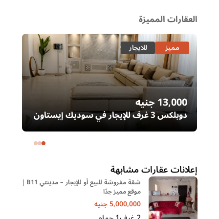
العقارات المميزة
مميز
للايجار
13,000
جنيه
00
دوبلكس 3 غرف للإيجار في سوديك إيستاون
– التجمع الخامس | غرفة ناني
ال
خا
إعلانات عقارات مشابهة
شقة مفروشة للبيع أو للإيجار – مدينتي B11 |
موقع مميز جدًا
5,000,000
جنيه
2
غرف
1
حمام