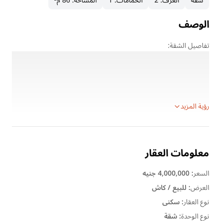
شقة
الغرف
:
2
الحمامات
:
1
المساحة
:
86 م²
الوصف
تفاصيل الشقة:
المساحة: 86 م²
الدور: الرابع (قبل الأخير)
2 غرفة نوم
1 حمام
رؤية المزيد
معلومات العقار
السعر
:
4,000,000 جنيه
العرض
:
للبيع / كاش
نوع العقار
:
سكنى
نوع الوحدة
:
شقة