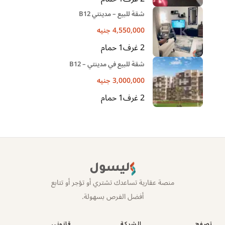
شقة للبيع – مدينتي B12
4,550,000
جنيه
2
غرف
1
حمام
شقة للبيع في مدينتي – B12
3,000,000
جنيه
2
غرف
1
حمام
ليسول
منصة عقارية تساعدك تشتري أو تؤجر أو تتابع
أفضل الفرص بسهولة.
تصفح
الشركة
قانوني