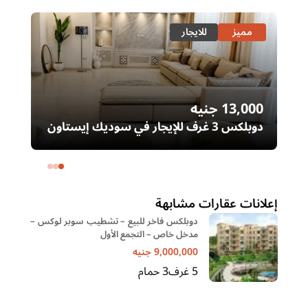
مميز
للايجار
13,000
جنيه
00
دوبلكس 3 غرف للإيجار في سوديك إيستاون
– التجمع الخامس | غرفة ناني
ال
خا
إعلانات عقارات مشابهة
دوبلكس فاخر للبيع – تشطيب سوبر لوكس –
مدخل خاص – التجمع الأول
9,000,000
جنيه
5
غرف
3
حمام