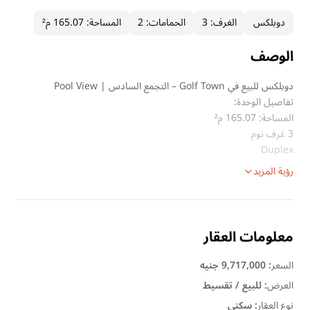
دوبلكس
الغرف
:
3
الحمامات
:
2
المساحة
:
165.07 م²
الوصف
دوبلكس للبيع في Golf Town – التجمع السادس | Pool View
تفاصيل الوحدة:
المساحة: 165.07 م²
3 غرف نوم
Duplex
رؤية المزيد
معلومات العقار
السعر
:
9,717,000 جنيه
العرض
:
للبيع / تقسيط
نوع العقار
:
سكنى