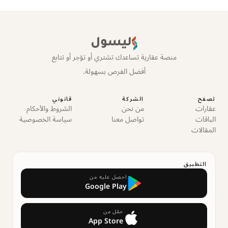
ليسول
منصة عقارية تساعدك تشتري أو تؤجر أو تتابع
أفضل الفرص بسهولة.
تصفح
الشركة
قانوني
عقارات
من نحن
الشروط والأحكام
الباقات
تواصل معنا
سياسة الخصوصية
المقالات
التطبيق
احصل عليه من
Google Play
حمّل من
App Store