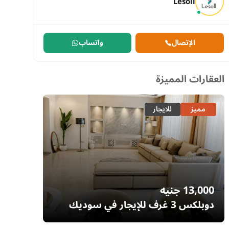
Lesoll
الإتصال
واتساب
العقارات المميزة
مميز
للايجار
مميز
13,000
جنيه
7,700
دوبلكس 3 غرف للإيجار في سوديك
إيستاون – التجمع الخامس | غرفة ناني
– السا