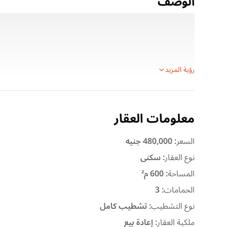
الوصف
الموقع: مدينتي
مواصفات الفيلا:
المساحة: 600 م² بتصميم عصري وتشطيبات فاخرة (إيطالية – أول استخدام).
رؤية المزيد
معلومات العقار
السعر
:
480,000 جنيه
نوع العقار
:
سكنى
المساحة
:
600 م²
الحمامات
:
3
نوع التشطيب
:
تشطيب كامل
ملكية العقار
:
إعادة بيع