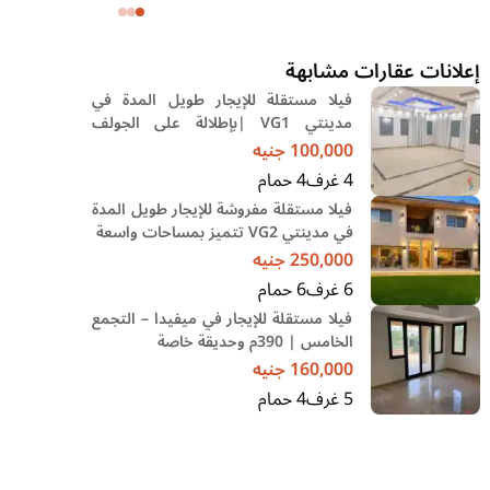
وحديقة
إعلانات عقارات مشابهة
فيلا مستقلة للإيجار طويل المدة في
مدينتي VG1 |بإطلالة على الجولف
والبحيرات
100,000
جنيه
4
غرف
4
حمام
فيلا مستقلة مفروشة للإيجار طويل المدة
في مدينتي VG2 تتميز بمساحات واسعة
250,000
جنيه
6
غرف
6
حمام
فيلا مستقلة للإيجار في ميفيدا – التجمع
الخامس | 390م وحديقة خاصة
160,000
جنيه
5
غرف
4
حمام