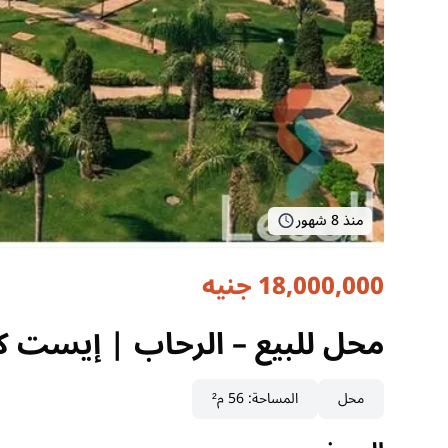
منذ 8 شهور
18,000,000 جنيه
محل للبيع – الرحاب | إيست كورت ourt
القاهرة, الرحاب
محل للبيع – الرحاب | إيست كورت ourt
محل
المساحة
:
56 م²