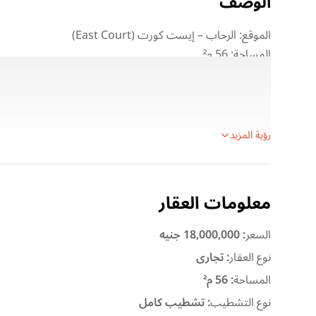
الوصف
الموقع: الرحاب – إيست كورت (East Court)
المساحة: 56 م²
الدور: أرضي
النشاط: متاجر – حاليًا مؤجّر لميني ماركت
تفاصيل التعاقد والإيجار:
رؤية المزيد
معلومات العقار
السعر
:
18,000,000 جنيه
نوع العقار
:
تجارى
المساحة
:
56 م²
نوع التشطيب
:
تشطيب كامل