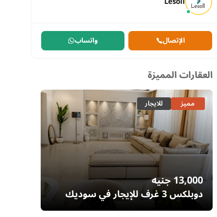
Lesoll
الإتصال
واتساب
العقارات المميزة
مميز
للايجار
مميز
13,000
جنيه
7,700
دوبلكس 3 غرف للإيجار في سوديك
إيستاون – التجمع الخامس | غرفة ناني
– السا