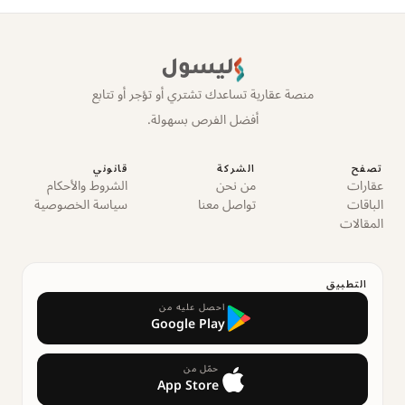
ليسول
منصة عقارية تساعدك تشتري أو تؤجر أو تتابع
أفضل الفرص بسهولة.
تصفح
الشركة
قانوني
عقارات
من نحن
الشروط والأحكام
الباقات
تواصل معنا
سياسة الخصوصية
المقالات
التطبيق
احصل عليه من
Google Play
حمّل من
App Store