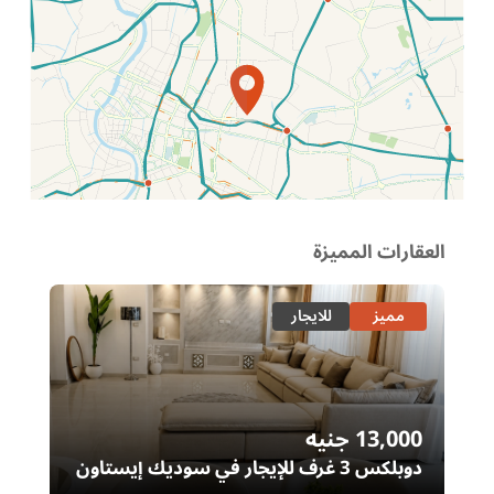
الموقع عل الخريطة
العقارات المميزة
مميز
للايجار
13,000
جنيه
00
دوبلكس 3 غرف للإيجار في سوديك إيستاون