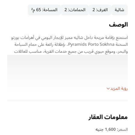
شالية
الغرف
:
2
الحمامات
:
2
المساحة
:
65 م²
الوصف
استمتع بإقامة مريحة داخل شاليه مميز للإيجار اليومي في أهرامات بورتو
السخنة Pyramids Porto Sokhna، بإطلالة رائعة على حمام السباحة
والبحر، وموقع حيوي قريب من جميع خدمات القرية، مناسب للعائلات
والرحلات القصيرة في العين السخنة.
تفاصيل العقار:
الموقع: أهرامات بورتو السخنة – العين السخنة
نوع الوحدة: شاليه
رؤية المزيد
معلومات العقار
السعر
:
1,600 جنيه