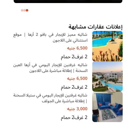
– التجمع الخامس | غرفة ناني
ال
خا
إعلانات عقارات مشابهة
شاليه مميز للإيجار في بافو 2 أزها | موقع
استثنائي على اللاجون
6,500
جنيه
2
غرف
2
حمام
شاليه غرفتين للإيجار اليومي في أزها العين
السخنة | إطلالة مباشرة على اللاجون
6,500
جنيه
2
غرف
2
حمام
شاليه غرفتين للإيجار اليومي في ستيلا السخنة
| إطلالة مباشرة على الجولف
3,000
جنيه
2
غرف
2
حمام