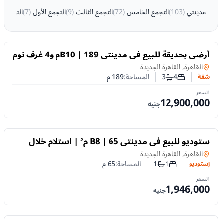
مدينتي
(
103
)
التجمع الخامس
(
72
)
التجمع الثالث
(
9
)
التجمع الأول
(
7
)
التجمع 
للبيع
أرضي بحديقة للبيع في مدينتي B10 | 189م و4 غرف نوم
بتشطيب خاص
في
القاهرة, القاهرة الجديدة
4
3
المساحة:
189
م
شقة
عدد غرف النوم
عدد الحمامات
السعر
12,900,000
جنيه
للبيع
ستوديو للبيع في مدينتي B8 | 65 م² | استلام خلال
شهرين | تقسيط حتى 8 سنوات
إستوديو
في
القاهرة, القاهرة الجديدة
1
1
المساحة:
65
م
إستوديو
عدد غرف النوم
عدد الحمامات
السعر
1,946,000
جنيه