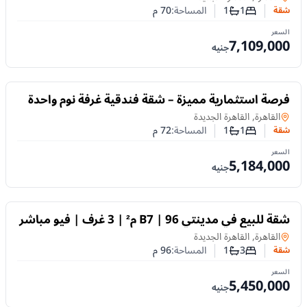
1
1
المساحة:
70
م
شقة
عدد غرف النوم
عدد الحمامات
السعر
7,109,000
جنيه
للبيع
فرصة استثمارية مميزة – شقة فندقية غرفة نوم واحدة
بمساحة 72 م² في مشروع Amara بالقاهرة الجديدة
شقة
في
القاهرة, القاهرة الجديدة
1
1
المساحة:
72
م
شقة
عدد غرف النوم
عدد الحمامات
السعر
5,184,000
جنيه
للبيع
شقة للبيع في مدينتي B7 | 96 م² | 3 غرف | فيو مباشر
على النادي | تشطيبات خاصة
شقة
في
القاهرة, القاهرة الجديدة
3
1
المساحة:
96
م
شقة
عدد غرف النوم
عدد الحمامات
السعر
5,450,000
جنيه