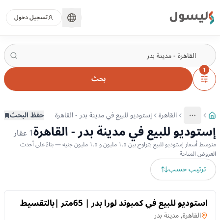
ليسول
تسجيل دخول
1
بحث
القاهرة
إستوديو للبيع في مدينة بدر - القاهرة
حفظ البحث
More
عرض المزيد من المسارات
إستوديو للبيع في مدينة بدر - القاهرة
1
عقار
متوسط أسعار إستوديو للبيع يتراوح بين ١.٥ مليون و ١.٥ مليون جنيه — بناءً على أحدث
العروض المتاحة
ترتيب حسب
للبيع
استوديو للبيع في كمبوند لورا بدر | 65متر |بالتقسيط
على 10 سنوات.
إستوديو
في
القاهرة, مدينة بدر