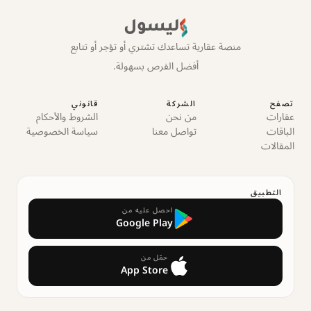
ليسول
منصة عقارية تساعدك تشتري أو تؤجر أو تتابع
أفضل الفرص بسهولة.
تصفح
الشركة
قانوني
عقارات
من نحن
الشروط والأحكام
الباقات
تواصل معنا
سياسة الخصوصية
المقالات
التطبيق
احصل عليه من
Google Play
حمّل من
App Store