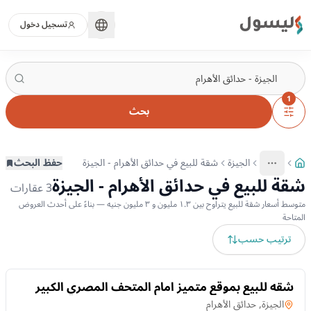
ليسول
تسجيل دخول
1
بحث
الجيزة
شقة للبيع في حدائق الأهرام - الجيزة
حفظ البحث
More
عرض المزيد من المسارات
شقة للبيع في حدائق الأهرام - الجيزة
3
عقارات
متوسط أسعار شقة للبيع يتراوح بين ١.٣ مليون و ٣ مليون جنيه — بناءً على أحدث العروض
المتاحة
ترتيب حسب
للبيع
شقه للبيع بموقع متميز امام المتحف المصري الكبير
شقة
في
الجيزة, حدائق الأهرام