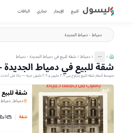
ليسول
للبيع
للإيجار
تجاري
الباقات
دمياط
شقة للبيع في دمياط الجديدة - دمياط
More
عرض المزيد من المسارات
شقة للبيع في دمياط الجديدة -
متوسط أسعار شقة للبيع يتراوح بين ٢.٩ مليون و ٢.٩ مليون جنيه — بناءً على أحدث العروض المتاحة
للبيع
شقة للبيع 
على 4 سنين
شقة
في
دمياط, دمياط 
3
شقة
عدد غرف
عدد