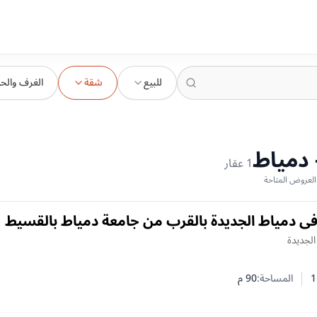
للبيع
شقة
الغرف والح
 دمياط
1
عقار
في دمياط الجديدة بالقرب من جامعة دمياط بالقسيط
الجديدة
1
المساحة:
90
م
 النوم
 الحمامات