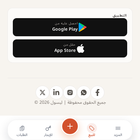
التطبيق
احصل عليه من
Google Play
حمّل من
App Store
جميع الحقوق محفوظة | ليسول 2026 ©
المزيد
للبيع
للإيجار
الطلبات